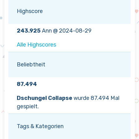
Highscore
243.925
Ann @ 2024-08-29
Alle Highscores
Beliebtheit
87.494
Dschungel Collapse
wurde 87.494 Mal
gespielt.
Tags & Kategorien