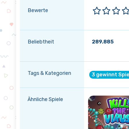
Bewerte
Beliebtheit
289.885
Tags & Kategorien
3 gewinnt Spie
Ähnliche Spiele