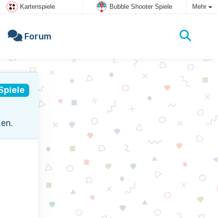
Kartenspiele
Bubble Shooter Spiele
Mehr
Forum
Spiele
en.