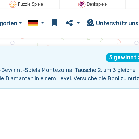
Puzzle Spiele
Denkspiele
gorien
Unterstütz uns
3 gewinnt 
3-Gewinnt-Spiels Montezuma. Tausche 2, um 3 gleiche
 Diamanten in einem Level. Versuche die Boni zu nutz