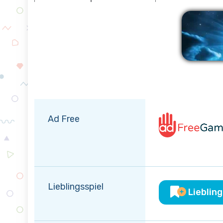
We
Ad Free
Lieblingsspiel
Liebling