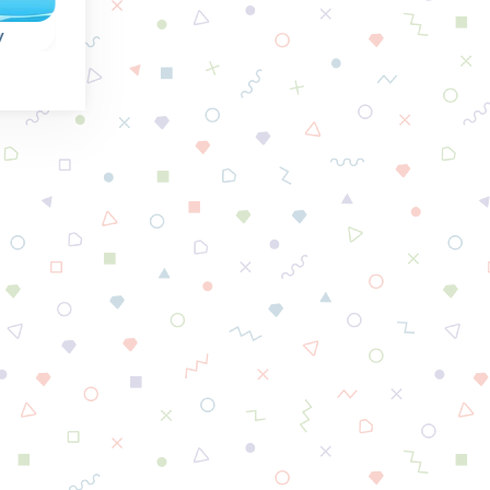
y
Triple Coins
Kille die Viren
h5-
Kille die Viren bevo
Bringe 3 gleiche
mmer
sie den Lichtstrah
Münzen durch Drehen
erreichen.
des Spielbretts
zueinander.