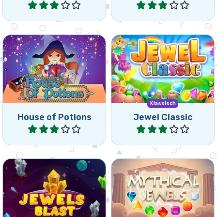
Viel Spaß bei diesem
Klassisches Match3 Spiel
bunten Match 3 Spiel -
mit Juwelen.
sammele dabei alle Tränke.
Klassisch
House of Potions
Jewel Classic
Spiele
Spiele
Klassisches Jewel Match 3
1-Minuten-Spiel Bejeweled.
Spiel.