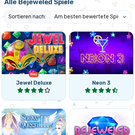
Alle Bejeweled Spiele
Sortieren nach:
Bringe den Stern in diesem
klassischen Match-3-Spiel
Buntes und schnelles 3-
im Bejeweled-Stil nach
Gewinnt-Spiel.
unten.
Neu
Jewel Deluxe
Neon 3
Spiele
Spiele
Rette wieder die Elfen! Sie
Das klassische Bejeweled
wurden von der
Spiel für Tablets und