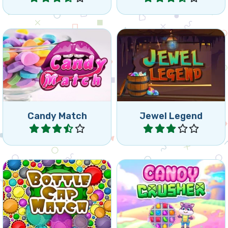
Starte deine Jewel Legend
Lustiges 3-Gewinnt-Spiel
Reise und sammele
mit Süßigkeiten.
Diamanten.
Candy Match
Jewel Legend
Spiele
Spiele
Bringe 3 oder mehr gleiche
Kronkorken in eine
Lustiges Candy Crush
horizontale oder vertikale
Spiel.
Reihe.