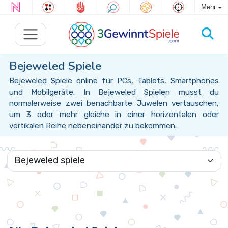
Mehr
Bejeweled Spiele
Bejeweled Spiele online für PCs, Tablets, Smartphones
und Mobilgeräte. In Bejeweled Spielen musst du
normalerweise zwei benachbarte Juwelen vertauschen,
um 3 oder mehr gleiche in einer horizontalen oder
vertikalen Reihe nebeneinander zu bekommen.