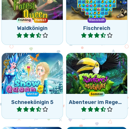
magische Wesen zu
Spiel, das in einem
erschaffen.
Aquarium spielt.
Frühling
Herbst
Klassisch
Waldkönigin
Fischreich
Spiele
Spiele
Befreie die vereisten
Verwandle alle Plätze in
Drachen aus den Händen
Gold in deinem Abenteuer
der bösen Schneekönigin.
im Regenwald.
Winter
Sommer
Schneekönigin 5
Abenteuer im Regenwald
Spiele
Spiele