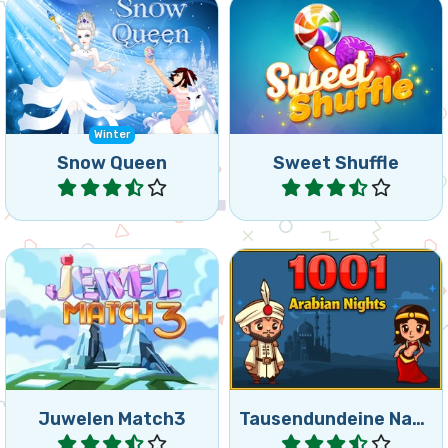
Sammele die eingepackten
Schöne Bejeweled
Süßigkeiten, während du 3
Variante: Befreie die Tiere,
oder mehr gleiche
die von der Schneekönigin
Süßigkeiten in eine Reihe
eingefroren wurden.
bringst.
Winter
Snow Queen
Sweet Shuffle
Spiele
Spiele
Bringe 3 oder mehr gleiche
Bejeweled Spiel im Stil von
Juwelen zusammen und
Tausendundeiner Nacht.
entferne sie.
Juwelen Match3
Tausendundeine Nacht
Spiele
Spiele