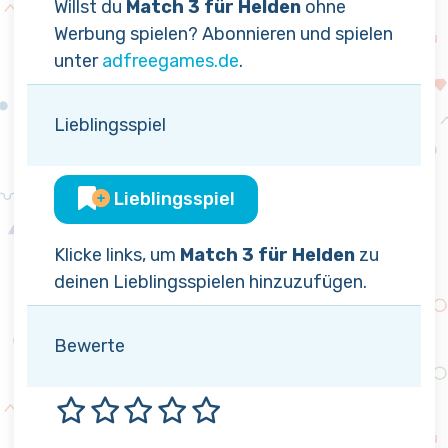
Willst du
Match 3 für Helden
ohne
Werbung spielen? Abonnieren und spielen
unter
adfreegames.de
.
Lieblingsspiel
Lieblingsspiel
Klicke links, um
Match 3 für Helden
zu
deinen Lieblingsspielen hinzuzufügen.
Bewerte