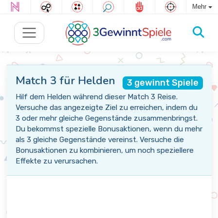
Mehr
Match 3 für Helden
3 gewinnt Spiele
Hilf dem Helden während dieser Match 3 Reise.
Versuche das angezeigte Ziel zu erreichen, indem du
3 oder mehr gleiche Gegenstände zusammenbringst.
Du bekommst spezielle Bonusaktionen, wenn du mehr
als 3 gleiche Gegenstände vereinst. Versuche die
Bonusaktionen zu kombinieren, um noch speziellere
Effekte zu verursachen.